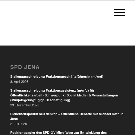
SPD JENA
Stellenausschreibung Fraktionsgeschäftsführer:in (m/w/d)
8. April 2026
Stellenausschreibung Fraktionsassistenz (m/w/d) für
Öffentlichkeitsarbeit (Schwerpunkt Social Media) & Veranstaltungen
(Minijob/geringfügige Beschäftigung)
23. Dezember 2025
Sicherheitspolitik neu denken – Öffentliche Debatte mit Michael Roth in
Jena
2. Juli 2025
Positionspapier des SPD-OV Mitte-West zur Entwicklung des