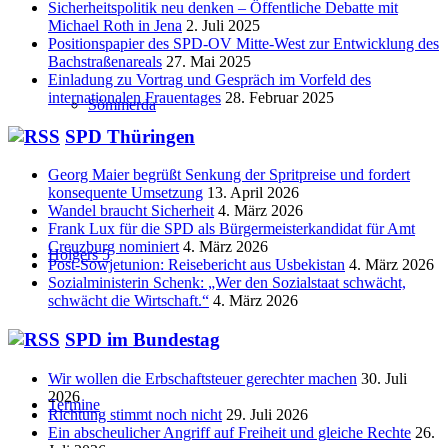
Sicherheitspolitik neu denken – Öffentliche Debatte mit
Michael Roth in Jena
2. Juli 2025
Positionspapier des SPD-OV Mitte-West zur Entwicklung des
Bachstraßenareals
27. Mai 2025
Einladung zu Vortrag und Gespräch im Vorfeld des
internationalen Frauentages
28. Februar 2025
Sömmerda
SPD Thüringen
Georg Maier begrüßt Senkung der Spritpreise und fordert
konsequente Umsetzung
13. April 2026
Wandel braucht Sicherheit
4. März 2026
Frank Lux für die SPD als Bürgermeisterkandidat für Amt
Creuzburg nominiert
4. März 2026
Holgers 5
Post-Sowjetunion: Reisebericht aus Usbekistan
4. März 2026
Sozialministerin Schenk: „Wer den Sozialstaat schwächt,
schwächt die Wirtschaft.“
4. März 2026
SPD im Bundestag
Wir wollen die Erbschaftsteuer gerechter machen
30. Juli
2026
Termine
Richtung stimmt noch nicht
29. Juli 2026
Ein abscheulicher Angriff auf Freiheit und gleiche Rechte
26.