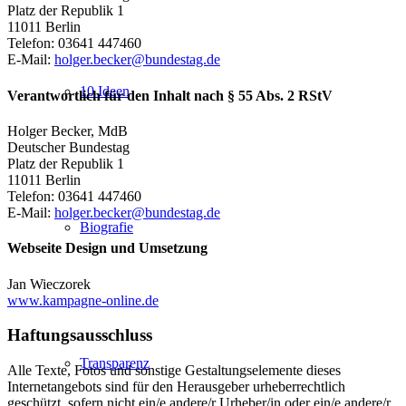
Platz der Republik 1
11011 Berlin
Telefon: 03641 447460
E-Mail:
holger.becker@bundestag.de
10 Ideen
Verantwortlich für den Inhalt nach § 55 Abs. 2 RStV
Holger Becker, MdB
Deutscher Bundestag
Platz der Republik 1
11011 Berlin
Telefon: 03641 447460
E-Mail:
holger.becker@bundestag.de
Biografie
Webseite Design und Umsetzung
Jan Wieczorek
www.kampagne-online.de
Haftungsausschluss
Transparenz
Alle Texte, Fotos und sonstige Gestaltungselemente dieses
Internetangebots sind für den Herausgeber urheberrechtlich
geschützt, sofern nicht ein/e andere/r Urheber/in oder ein/e andere/r