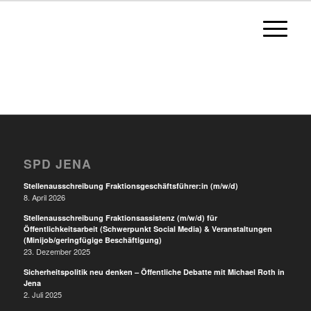
SPD JENA
Stellenausschreibung Fraktionsgeschäftsführer:in (m/w/d)
8. April 2026
Stellenausschreibung Fraktionsassistenz (m/w/d) für
Öffentlichkeitsarbeit (Schwerpunkt Social Media) & Veranstaltungen
(Minijob/geringfügige Beschäftigung)
23. Dezember 2025
Sicherheitspolitik neu denken – Öffentliche Debatte mit Michael Roth in
Jena
2. Juli 2025