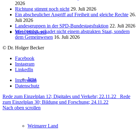
2026
Richtung stimmt noch nicht
29. Juli 2026
Ein abscheulicher Angriff auf Freiheit und gleiche Rechte
26.
Juli 2026
Landesgruppen in der SPD-Bundestagsfraktion
22. Juli 2026
Wer betrügt, schadet nicht einem abstrakten Staat, sondern
Mein Wahlkreis
dem Gemeinwesen
16. Juli 2026
© Dr. Holger Becker
Facebook
Instagram
LinkedIn
Jena
Impressum
Datenschutz
Rede zum Einzelplan 12; Digitales und Verkehr; 22.11.22
Rede
zum Einzelplan 30; Bildung und Forschung; 24.11.22
Nach oben scrollen
Weimarer Land