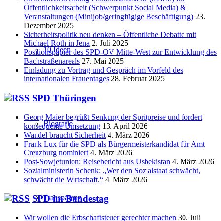
Öffentlichkeitsarbeit (Schwerpunkt Social Media) &
Veranstaltungen (Minijob/geringfügige Beschäftigung)
23.
Dezember 2025
Sicherheitspolitik neu denken – Öffentliche Debatte mit
Michael Roth in Jena
2. Juli 2025
10 Ideen
Positionspapier des SPD-OV Mitte-West zur Entwicklung des
Bachstraßenareals
27. Mai 2025
Einladung zu Vortrag und Gespräch im Vorfeld des
internationalen Frauentages
28. Februar 2025
SPD Thüringen
Georg Maier begrüßt Senkung der Spritpreise und fordert
Biografie
konsequente Umsetzung
13. April 2026
Wandel braucht Sicherheit
4. März 2026
Frank Lux für die SPD als Bürgermeisterkandidat für Amt
Creuzburg nominiert
4. März 2026
Post-Sowjetunion: Reisebericht aus Usbekistan
4. März 2026
Sozialministerin Schenk: „Wer den Sozialstaat schwächt,
schwächt die Wirtschaft.“
4. März 2026
SPD im Bundestag
Transparenz
Wir wollen die Erbschaftsteuer gerechter machen
30. Juli