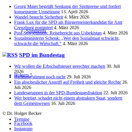
Georg Maier begrüßt Senkung der Spritpreise und fordert
konsequente Umsetzung
13. April 2026
Wandel braucht Sicherheit
4. März 2026
Frank Lux für die SPD als Bürgermeisterkandidat für Amt
Creuzburg nominiert
4. März 2026
Sömmerda
Post-Sowjetunion: Reisebericht aus Usbekistan
4. März 2026
Sozialministerin Schenk: „Wer den Sozialstaat schwächt,
schwächt die Wirtschaft.“
4. März 2026
SPD im Bundestag
Wir wollen die Erbschaftsteuer gerechter machen
30. Juli
2026
Holgers 5
Richtung stimmt noch nicht
29. Juli 2026
Ein abscheulicher Angriff auf Freiheit und gleiche Rechte
26.
Juli 2026
Landesgruppen in der SPD-Bundestagsfraktion
22. Juli 2026
Wer betrügt, schadet nicht einem abstrakten Staat, sondern
dem Gemeinwesen
16. Juli 2026
© Dr. Holger Becker
Termine
Facebook
Instagram