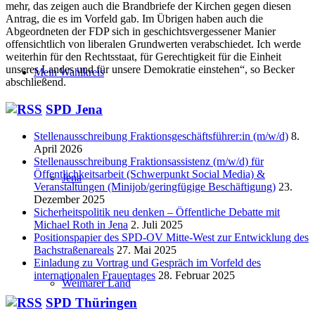
mehr, das zeigen auch die Brandbriefe der Kirchen gegen diesen
Antrag, die es im Vorfeld gab. Im Übrigen haben auch die
Abgeordneten der FDP sich in geschichtsvergessener Manier
offensichtlich von liberalen Grundwerten verabschiedet. Ich werde
weiterhin für den Rechtsstaat, für Gerechtigkeit für die Einheit
unseres Landes und für unsere Demokratie einstehen“, so Becker
Mein Wahlkreis
abschließend.
SPD Jena
Stellenausschreibung Fraktionsgeschäftsführer:in (m/w/d)
8.
April 2026
Stellenausschreibung Fraktionsassistenz (m/w/d) für
Öffentlichkeitsarbeit (Schwerpunkt Social Media) &
Jena
Veranstaltungen (Minijob/geringfügige Beschäftigung)
23.
Dezember 2025
Sicherheitspolitik neu denken – Öffentliche Debatte mit
Michael Roth in Jena
2. Juli 2025
Positionspapier des SPD-OV Mitte-West zur Entwicklung des
Bachstraßenareals
27. Mai 2025
Einladung zu Vortrag und Gespräch im Vorfeld des
internationalen Frauentages
28. Februar 2025
Weimarer Land
SPD Thüringen