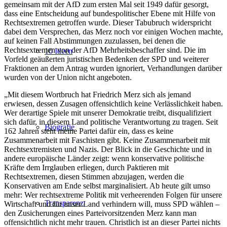
gemeinsam mit der AfD zum ersten Mal seit 1949 dafür gesorgt,
dass eine Entscheidung auf bundespolitischer Ebene mit Hilfe von
Rechtsextremen getroffen wurde. Dieser Tabubruch widerspricht
dabei dem Versprechen, das Merz noch vor einigen Wochen machte,
auf keinen Fall Abstimmungen zuzulassen, bei denen die
Rechtsextremen von der AfD Mehrheitsbeschaffer sind. Die im
10 Ideen
Vorfeld geäußerten juristischen Bedenken der SPD und weiterer
Fraktionen an dem Antrag wurden ignoriert, Verhandlungen darüber
wurden von der Union nicht angeboten.
„Mit diesem Wortbruch hat Friedrich Merz sich als jemand
erwiesen, dessen Zusagen offensichtlich keine Verlässlichkeit haben.
Wer derartige Spiele mit unserer Demokratie treibt, disqualifiziert
sich dafür, in diesem Land politische Verantwortung zu tragen. Seit
Biografie
162 Jahren steht meine Partei dafür ein, dass es keine
Zusammenarbeit mit Faschisten gibt. Keine Zusammenarbeit mit
Rechtsextremisten und Nazis. Der Blick in die Geschichte und in
andere europäische Länder zeigt: wenn konservative politische
Kräfte dem Irrglauben erliegen, durch Paktieren mit
Rechtsextremen, diesen Stimmen abzujagen, werden die
Konservativen am Ende selbst marginalisiert. Ab heute gilt umso
mehr: Wer rechtsextreme Politik mit verheerenden Folgen für unsere
Transparenz
Wirtschaft und für unser Land verhindern will, muss SPD wählen –
den Zusicherungen eines Parteivorsitzenden Merz kann man
offensichtlich nicht mehr trauen. Christlich ist an dieser Partei nichts