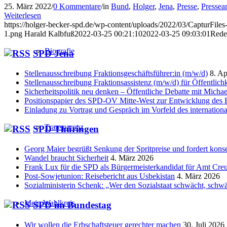
25. März 2022
/
0 Kommentare
/
in
Bund
,
Holger
,
Jena
,
Presse
,
Pressea
Weiterlesen
https://holger-becker-spd.de/wp-content/uploads/2022/03/CapturFi
1.png
Harald Kalbfuß
2022-03-25 00:21:10
2022-03-25 09:03:01
Rede
Biografie
SPD Jena
Stellenausschreibung Fraktionsgeschäftsführer:in (m/w/d)
8. Ap
Stellenausschreibung Fraktionsassistenz (m/w/d) für Öffentlic
Sicherheitspolitik neu denken – Öffentliche Debatte mit Michae
Positionspapier des SPD-OV Mitte-West zur Entwicklung des 
Einladung zu Vortrag und Gespräch im Vorfeld des internation
Transparenz
SPD Thüringen
Georg Maier begrüßt Senkung der Spritpreise und fordert kon
Wandel braucht Sicherheit
4. März 2026
Frank Lux für die SPD als Bürgermeisterkandidat für Amt Cre
Post-Sowjetunion: Reisebericht aus Usbekistan
4. März 2026
Sozialministerin Schenk: „Wer den Sozialstaat schwächt, schwä
Mein Wahlkreis
SPD im Bundestag
Wir wollen die Erbschaftsteuer gerechter machen
30. Juli 2026