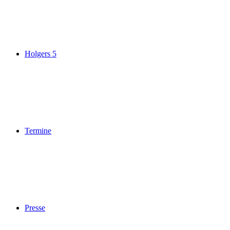
Holgers 5
Termine
Presse