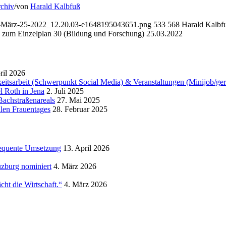
rchiv
/
von
Harald Kalbfuß
les-März-25-2022_12.20.03-e1648195043651.png
533
568
Harald Kalbf
 zum Einzelplan 30 (Bildung und Forschung) 25.03.2022
ril 2026
hkeitsarbeit (Schwerpunkt Social Media) & Veranstaltungen (Minijob/ge
l Roth in Jena
2. Juli 2025
Bachstraßenareals
27. Mai 2025
alen Frauentages
28. Februar 2025
sequente Umsetzung
13. April 2026
uzburg nominiert
4. März 2026
cht die Wirtschaft.“
4. März 2026