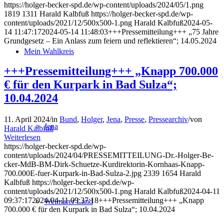
https://holger-becker-spd.de/wp-content/uploads/2024/05/1.png
1819
1311
Harald Kalbfuß
https://holger-becker-spd.de/wp-
content/uploads/2021/12/500x500-1.png
Harald Kalbfuß
2024-05-
14 11:47:17
2024-05-14 11:48:03
+++Pressemitteilung+++ „75 Jahre
Grundgesetz – Ein Anlass zum feiern und reflektieren“; 14.05.2024
Mein Wahlkreis
+++Pressemitteilung+++ „Knapp 700.000
€ für den Kurpark in Bad Sulza“;
10.04.2024
11. April 2024
/
in
Bund
,
Holger
,
Jena
,
Presse
,
Pressearchiv
/
von
Jena
Harald Kalbfuß
Weiterlesen
https://holger-becker-spd.de/wp-
content/uploads/2024/04/PRESSEMITTEILUNG-Dr.-Holger-Be-
cker-MdB-BM-Dirk-Schuetze-Kurdirektorin-Kornhaas-Knapp-
700.000E-fuer-Kurpark-in-Bad-Sulza-2.jpg
2339
1654
Harald
Kalbfuß
https://holger-becker-spd.de/wp-
content/uploads/2021/12/500x500-1.png
Harald Kalbfuß
2024-04-11
09:37:17
2024-04-11 09:37:18
+++Pressemitteilung+++ „Knapp
Weimarer Land
700.000 € für den Kurpark in Bad Sulza“; 10.04.2024