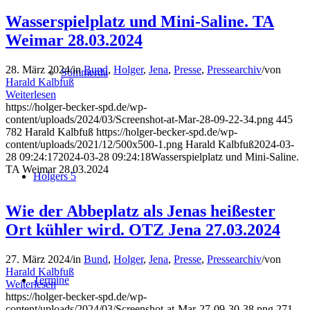
Wasserspielplatz und Mini-Saline. TA
Weimar 28.03.2024
28. März 2024
/
in
Bund
,
Holger
,
Jena
,
Presse
,
Pressearchiv
/
von
Sömmerda
Harald Kalbfuß
Weiterlesen
https://holger-becker-spd.de/wp-
content/uploads/2024/03/Screenshot-at-Mar-28-09-22-34.png
445
782
Harald Kalbfuß
https://holger-becker-spd.de/wp-
content/uploads/2021/12/500x500-1.png
Harald Kalbfuß
2024-03-
28 09:24:17
2024-03-28 09:24:18
Wasserspielplatz und Mini-Saline.
TA Weimar 28.03.2024
Holgers 5
Wie der Abbeplatz als Jenas heißester
Ort kühler wird. OTZ Jena 27.03.2024
27. März 2024
/
in
Bund
,
Holger
,
Jena
,
Presse
,
Pressearchiv
/
von
Harald Kalbfuß
Termine
Weiterlesen
https://holger-becker-spd.de/wp-
content/uploads/2024/03/Screenshot-at-Mar-27-09-30-38.png
271