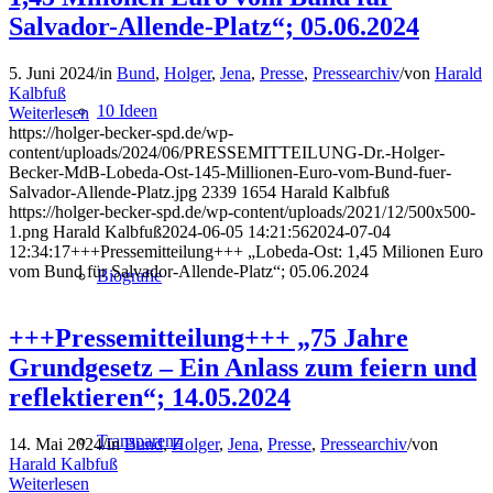
Salvador-Allende-Platz“; 05.06.2024
5. Juni 2024
/
in
Bund
,
Holger
,
Jena
,
Presse
,
Pressearchiv
/
von
Harald
Kalbfuß
10 Ideen
Weiterlesen
https://holger-becker-spd.de/wp-
content/uploads/2024/06/PRESSEMITTEILUNG-Dr.-Holger-
Becker-MdB-Lobeda-Ost-145-Millionen-Euro-vom-Bund-fuer-
Salvador-Allende-Platz.jpg
2339
1654
Harald Kalbfuß
https://holger-becker-spd.de/wp-content/uploads/2021/12/500x500-
1.png
Harald Kalbfuß
2024-06-05 14:21:56
2024-07-04
12:34:17
+++Pressemitteilung+++ „Lobeda-Ost: 1,45 Milionen Euro
vom Bund für Salvador-Allende-Platz“; 05.06.2024
Biografie
+++Pressemitteilung+++ „75 Jahre
Grundgesetz – Ein Anlass zum feiern und
reflektieren“; 14.05.2024
Transparenz
14. Mai 2024
/
in
Bund
,
Holger
,
Jena
,
Presse
,
Pressearchiv
/
von
Harald Kalbfuß
Weiterlesen