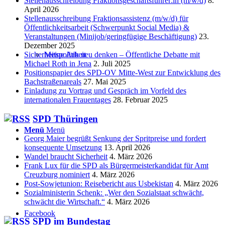
Stellenausschreibung Fraktionsgeschäftsführer:in (m/w/d)
8.
April 2026
Stellenausschreibung Fraktionsassistenz (m/w/d) für
Öffentlichkeitsarbeit (Schwerpunkt Social Media) &
Veranstaltungen (Minijob/geringfügige Beschäftigung)
23.
Dezember 2025
Sicherheitspolitik neu denken – Öffentliche Debatte mit
Meine Arbeit
Michael Roth in Jena
2. Juli 2025
Positionspapier des SPD-OV Mitte-West zur Entwicklung des
Bachstraßenareals
27. Mai 2025
Einladung zu Vortrag und Gespräch im Vorfeld des
internationalen Frauentages
28. Februar 2025
SPD Thüringen
Menü
Menü
Georg Maier begrüßt Senkung der Spritpreise und fordert
konsequente Umsetzung
13. April 2026
Wandel braucht Sicherheit
4. März 2026
Frank Lux für die SPD als Bürgermeisterkandidat für Amt
Creuzburg nominiert
4. März 2026
Post-Sowjetunion: Reisebericht aus Usbekistan
4. März 2026
Sozialministerin Schenk: „Wer den Sozialstaat schwächt,
schwächt die Wirtschaft.“
4. März 2026
Facebook
SPD im Bundestag