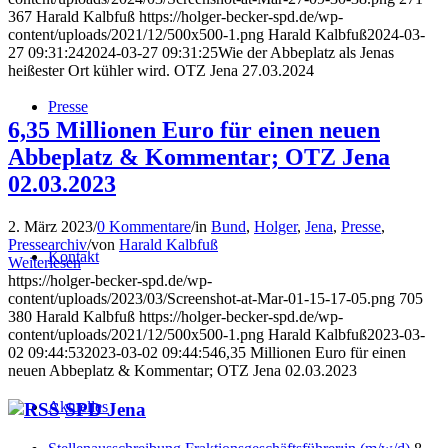
367
Harald Kalbfuß
https://holger-becker-spd.de/wp-
content/uploads/2021/12/500x500-1.png
Harald Kalbfuß
2024-03-
27 09:31:24
2024-03-27 09:31:25
Wie der Abbeplatz als Jenas
heißester Ort kühler wird. OTZ Jena 27.03.2024
Presse
6,35 Millionen Euro für einen neuen
Abbeplatz & Kommentar; OTZ Jena
02.03.2023
2. März 2023
/
0 Kommentare
/
in
Bund
,
Holger
,
Jena
,
Presse
,
Pressearchiv
/
von
Harald Kalbfuß
Kontakt
Weiterlesen
https://holger-becker-spd.de/wp-
content/uploads/2023/03/Screenshot-at-Mar-01-15-17-05.png
705
380
Harald Kalbfuß
https://holger-becker-spd.de/wp-
content/uploads/2021/12/500x500-1.png
Harald Kalbfuß
2023-03-
02 09:44:53
2023-03-02 09:44:54
6,35 Millionen Euro für einen
neuen Abbeplatz & Kommentar; OTZ Jena 02.03.2023
Aktuelles
SPD Jena